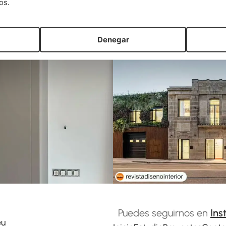
os.
Denegar
Puedes seguirnos en
Ins
eu