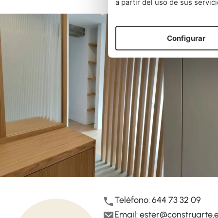
a partir del uso de sus servici
Configurar
Teléfono: 644 73 32 09
Email:
ester@construarte.