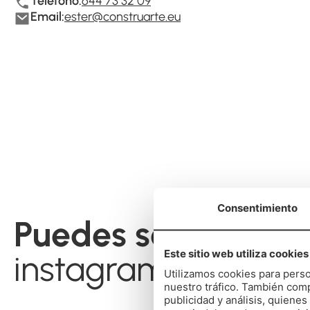
Teléfono:
644 73 32 09
Email:
ester@construarte.eu
Consentimiento
Puedes seguir nues
Este sitio web utiliza cookies
instagram
Utilizamos cookies para perso
nuestro tráfico. También comp
publicidad y análisis, quien