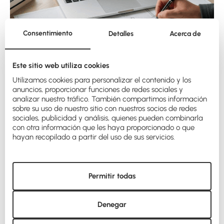
Consentimiento
Detalles
Acerca de
Este sitio web utiliza cookies
Utilizamos cookies para personalizar el contenido y los
anuncios, proporcionar funciones de redes sociales y
analizar nuestro tráfico. También compartimos información
sobre su uso de nuestro sitio con nuestros socios de redes
Rehabilitación de edificios en
sociales, publicidad y análisis, quienes pueden combinarla
con otra información que les haya proporcionado o que
Vigo: experiencia técnica
hayan recopilado a partir del uso de sus servicios.
imprescindible
Permitir todas
La
rehabilitación de edificios
requiere un perfil aún más
especializado. Vigo cuenta con un parque edificatorio
diverso, con inmuebles que presentan patologías
Denegar
estructurales, problemas de humedad o instalaciones